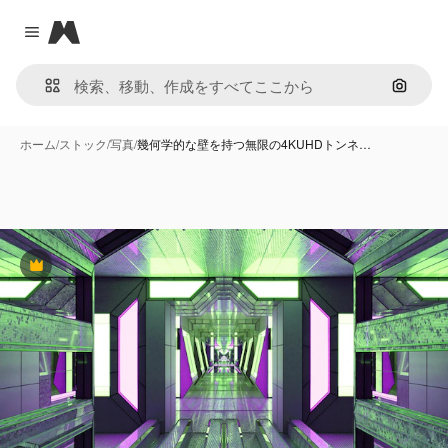
Magnific
Close menu
画像で
ホーム
/
ストック
/
写真
/
幾何学的な壁を持つ無限の4KUHDトンネ…
Premium