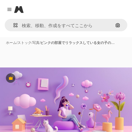
Magnific
Close menu
画像で
ホーム
/
ストック
/
写真
/
ピンクの部屋でリラックスしている女の子の…
Premium