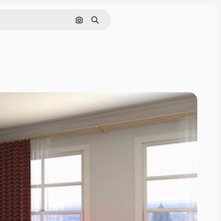
画像で検索
検索