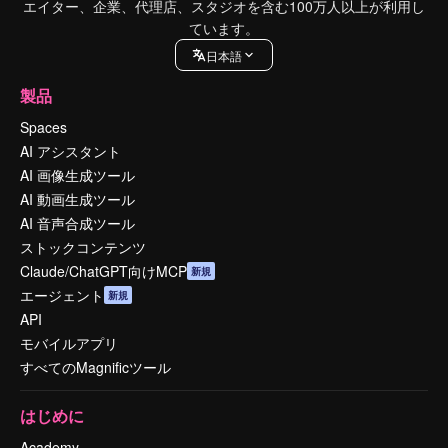
エイター、企業、代理店、スタジオを含む100万人以上が利用し
ています。
日本語
製品
Spaces
AI アシスタント
AI 画像生成ツール
AI 動画生成ツール
AI 音声合成ツール
ストックコンテンツ
Claude/ChatGPT向けMCP
新規
エージェント
新規
API
モバイルアプリ
すべてのMagnificツール
はじめに
Academy