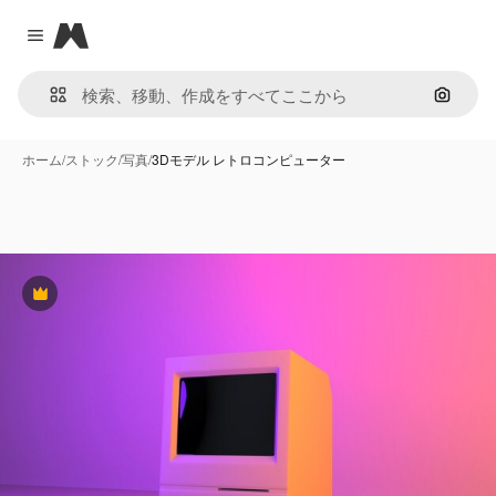
Magnific
Close menu
画像で
ホーム
/
ストック
/
写真
/
3Dモデル レトロコンピューター
Premium