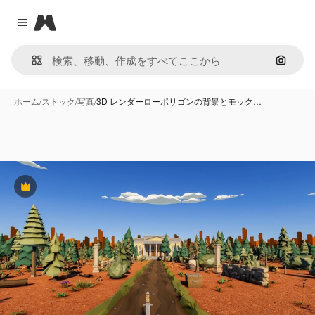
Magnific
Close menu
画像で
ホーム
/
ストック
/
写真
/
3D レンダーローポリゴンの背景とモック…
Premium