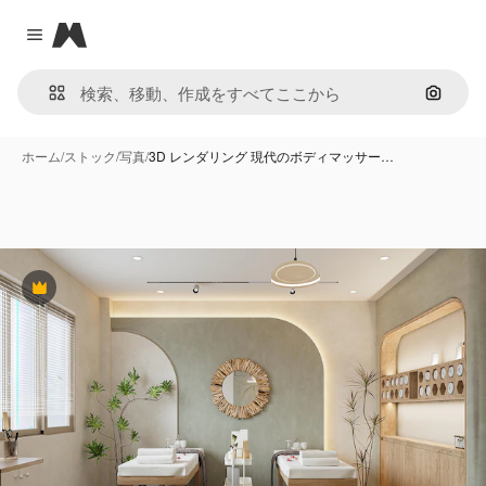
Magnific
Close menu
画像で
ホーム
/
ストック
/
写真
/
3D レンダリング 現代のボディマッサー…
Premium