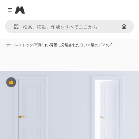
Magnific
Close menu
画像で
ホーム
/
ストック
/
写真
/
白い背景に分離された白い木製のドアの 3…
Premium