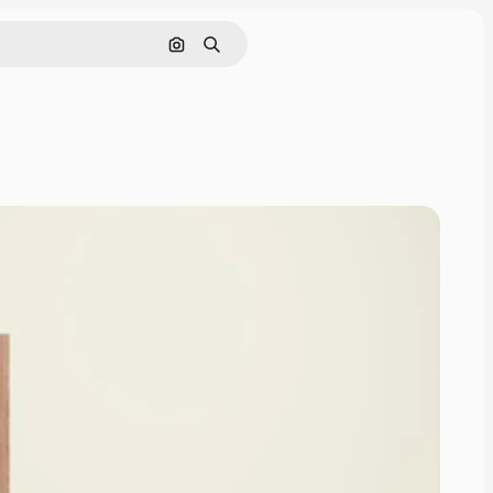
画像で検索
検索