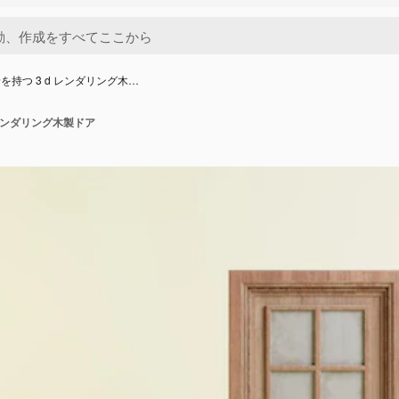
を持つ 3 d レンダリング木…
 レンダリング木製ドア