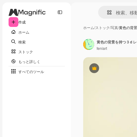
作成
ホーム
/
ストック
/
写真
/
黄色の背景
ホーム
検索
黄色の背景を持つ 3 d
feniart
ストック
もっと詳しく
Premium
すべてのツール