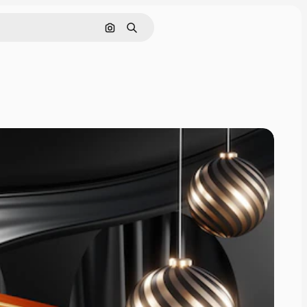
画像で検索
検索