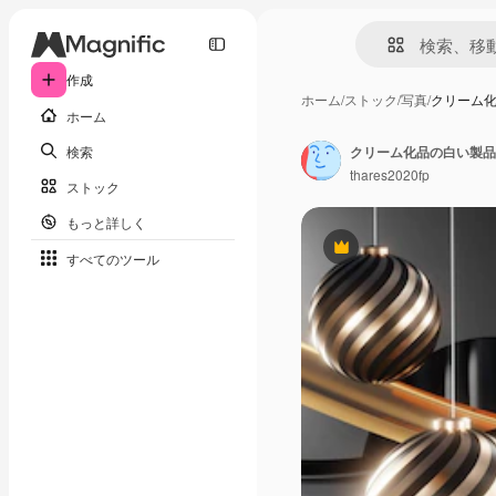
作成
ホーム
/
ストック
/
写真
/
クリーム化
ホーム
検索
クリーム化品の白い製品
thares2020fp
ストック
もっと詳しく
Premium
すべてのツール