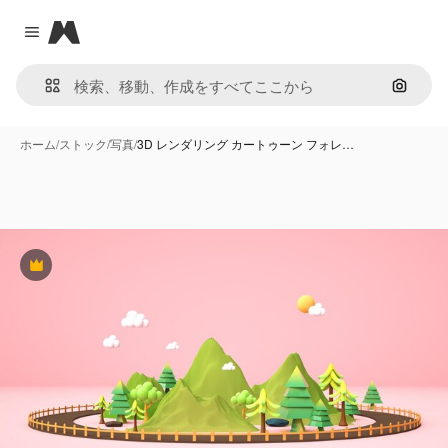
Magnific
Close menu
画像で
ホーム
/
ストック
/
写真
/
3D レンダリング カートゥーン フォレ…
Premium