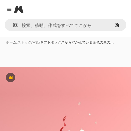
Magnific
Close menu
画像で
ホーム
/
ストック
/
写真
/
ギフトボックスから浮かんでいる金色の星の…
Premium