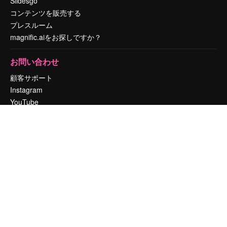
Slidesgo
コンテンツを販売する
プレスルーム
magnific.aiをお探しですか？
お問い合わせ
顧客サポート
Instagram
YouTube
LinkedIn
TikTok
Discord
X
Reddit
Copyright © 2010-
2026
Freepik Company S.L.U.
無断複写・転載を禁じま
す
.