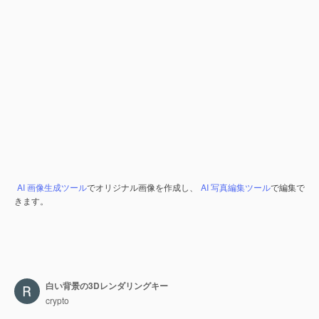
AI 画像生成ツール
でオリジナル画像を作成し、
AI 写真編集ツール
で編集で
きます。
白い背景の3Dレンダリングキー
crypto