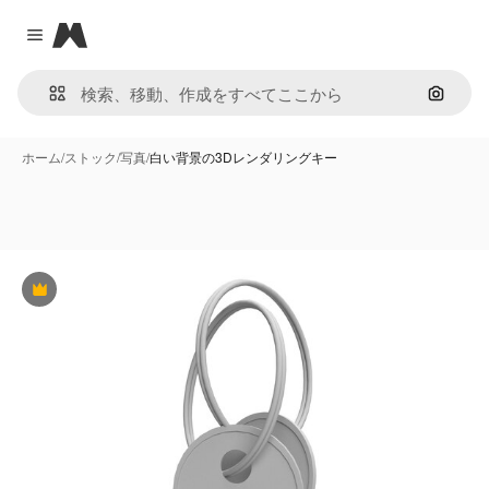
Magnific
Close menu
画像で
ホーム
/
ストック
/
写真
/
白い背景の3Dレンダリングキー
Premium