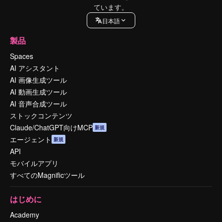
ています。
日本語
製品
Spaces
AI アシスタント
AI 画像生成ツール
AI 動画生成ツール
AI 音声合成ツール
ストックコンテンツ
Claude/ChatGPT向けMCP
新規
エージェント
新規
API
モバイルアプリ
すべてのMagnificツール
はじめに
Academy