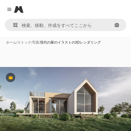
Magnific
Close menu
画像で
ホーム
/
ストック
/
写真
/
現代の家のイラストの3Dレンダリング
Premium