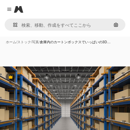
Magnific
Close menu
画像で
ホーム
/
ストック
/
写真
/
倉庫内のカートンボックスでいっぱいの3D…
Premium