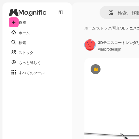
作成
ホーム
/
ストック
/
写真
/
3Dテニス
ホーム
検索
3Dテニスコートレンダリ
viarprodesign
ストック
もっと詳しく
Premium
すべてのツール