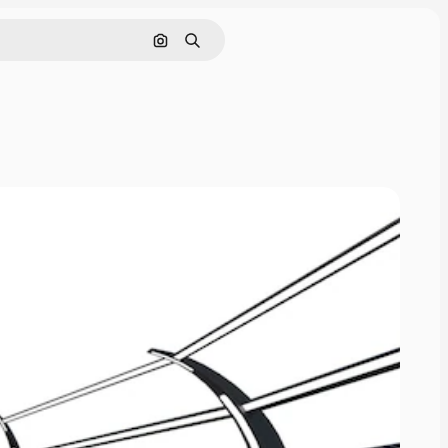
画像で検索
検索