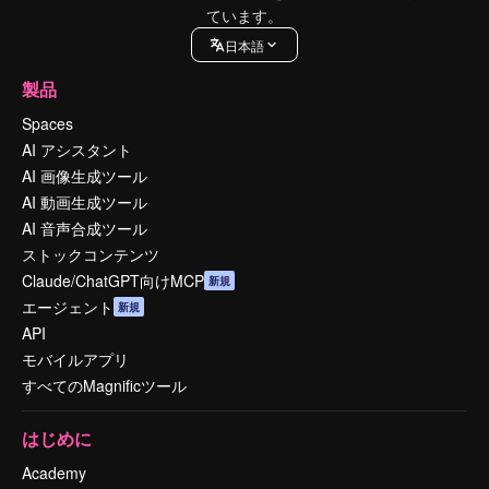
ています。
日本語
製品
Spaces
AI アシスタント
AI 画像生成ツール
AI 動画生成ツール
AI 音声合成ツール
ストックコンテンツ
Claude/ChatGPT向けMCP
新規
エージェント
新規
API
モバイルアプリ
すべてのMagnificツール
はじめに
Academy