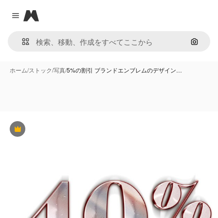
Magnific
Close menu
画像で
ホーム
/
ストック
/
写真
/
5%の割引 ブランドエンブレムのデザイン…
Premium