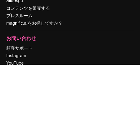
Slidesgo
コンテンツを販売する
プレスルーム
magnific.aiをお探しですか？
お問い合わせ
顧客サポート
Instagram
YouTube
LinkedIn
TikTok
Discord
X
Reddit
Copyright © 2010-
2026
Freepik Company S.L.U.
無断複写・転載を禁じま
す
.