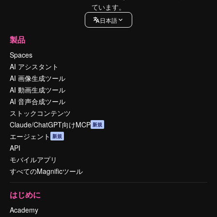
ています。
日本語
製品
Spaces
AI アシスタント
AI 画像生成ツール
AI 動画生成ツール
AI 音声合成ツール
ストックコンテンツ
Claude/ChatGPT向けMCP
新規
エージェント
新規
API
モバイルアプリ
すべてのMagnificツール
はじめに
Academy