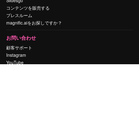
Slidesgo
コンテンツを販売する
プレスルーム
magnific.aiをお探しですか？
お問い合わせ
顧客サポート
Instagram
YouTube
LinkedIn
TikTok
Discord
X
Reddit
Copyright © 2010-
2026
Freepik Company S.L.U.
無断複写・転載を禁じま
す
.