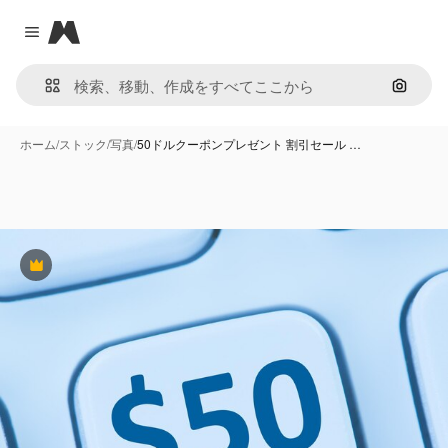
Magnific
Close menu
画像で
ホーム
/
ストック
/
写真
/
50ドルクーポンプレゼント 割引セール …
Premium