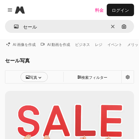
Magnific
料金
ログイン
Close menu
消去
画像で
AI 画像を作成
AI 動画を作成
ビジネス
レジ
イベント
メリッ
セール写真
写真
検索フィルター