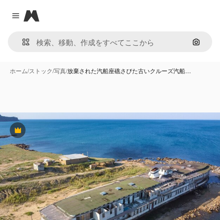
Magnific
Close menu
画像で
ホーム
/
ストック
/
写真
/
放棄された汽船座礁さびた古いクルーズ汽船…
Premium