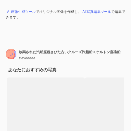
AI 画像生成ツール
でオリジナル画像を作成し、
AI 写真編集ツール
で編集で
きます。
放棄された汽船座礁さびた古いクルーズ汽船船スケルトン座礁船
steveeeee
あなたにおすすめの写真