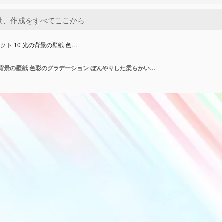
クト 10 光の背景の壁紙 色…
アブストラクト 10 光の背景の壁紙 色彩のグラデーション ぼんやりした柔らかい滑らかな動き 明るい輝き