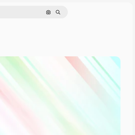
画像で検索
検索