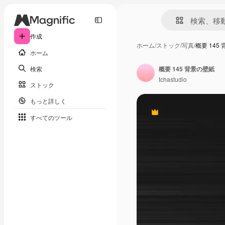
作成
ホーム
/
ストック
/
写真
/
概要 145
ホーム
検索
概要 145 背景の壁紙
tchastudio
ストック
もっと詳しく
Premium
すべてのツール