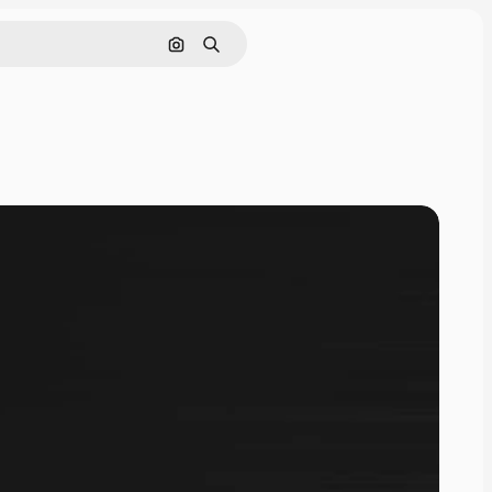
画像で検索
検索