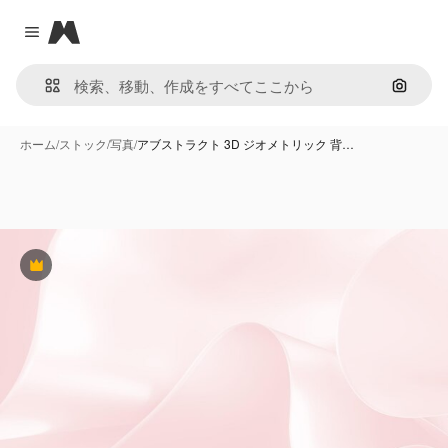
Magnific
Close menu
画像で
ホーム
/
ストック
/
写真
/
アブストラクト 3D ジオメトリック 背…
Premium