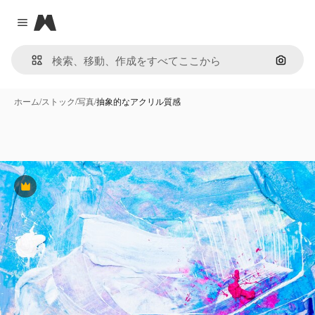
Magnific
Close menu
画像で
ホーム
/
ストック
/
写真
/
抽象的なアクリル質感
Premium