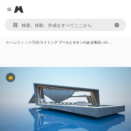
Magnific
Close menu
画像で
ホーム
/
ストック
/
写真
/
スイミング プールとネオンのある海沿いの…
Premium