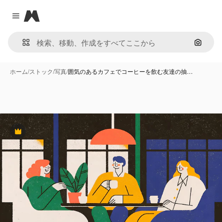
Magnific
Close menu
画像で
ホーム
/
ストック
/
写真
/
囲気のあるカフェでコーヒーを飲む友達の抽…
Premium