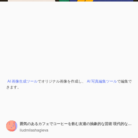
AI 画像生成ツール
でオリジナル画像を作成し、
AI 写真編集ツール
で編集で
きます。
囲気のあるカフェでコーヒーを飲む友達の抽象的な芸術 現代的な環境で温かい飲み物を飲みながら会話をする人々のカラフルなイラスト
liudmilashagieva