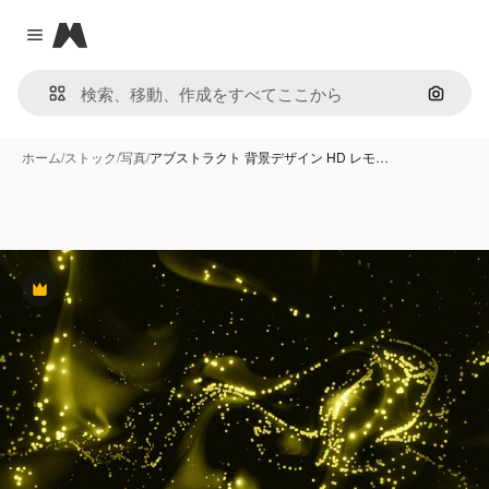
Magnific
Close menu
画像で
ホーム
/
ストック
/
写真
/
アブストラクト 背景デザイン HD レモ…
Premium