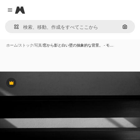
Magnific
Close menu
画像で
ホーム
/
ストック
/
写真
/
窓から影と白い壁の抽象的な背景。 - モ…
Premium