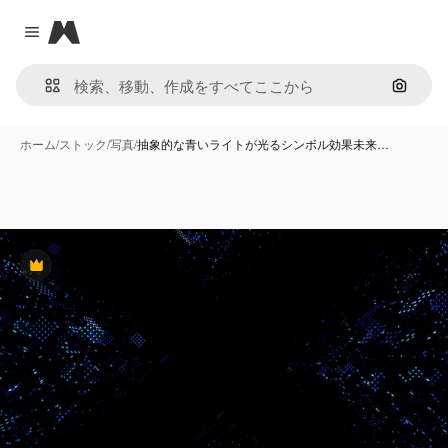
Magnific
Close menu
画像で
ホーム
/
ストック
/
写真
/
抽象的な青いライトが光るシンボル効果未来…
Premium