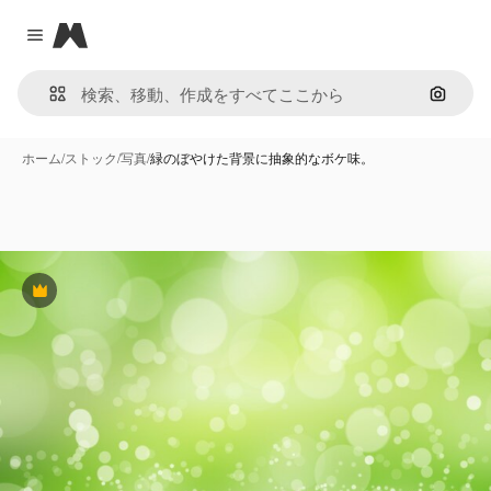
Magnific
Close menu
画像で
ホーム
/
ストック
/
写真
/
緑のぼやけた背景に抽象的なボケ味。
Premium