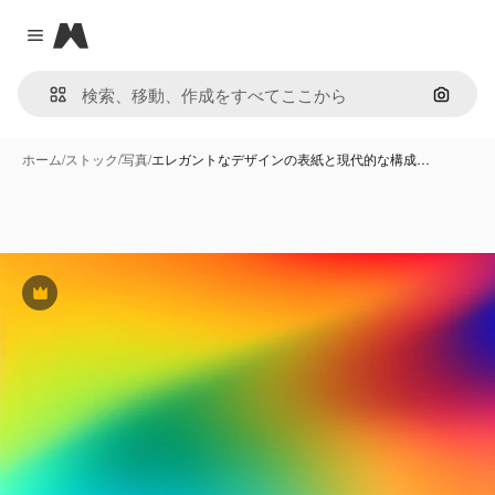
Magnific
Close menu
画像で
ホーム
/
ストック
/
写真
/
エレガントなデザインの表紙と現代的な構成…
Premium