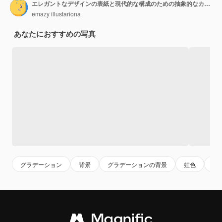
エレガントなデザインの表紙と現代的な構成のための抽象的なカラフルな背景
emazy illustariona
あなたにおすすめの写真
グラデーション
背景
グラデーションの背景
虹色
背