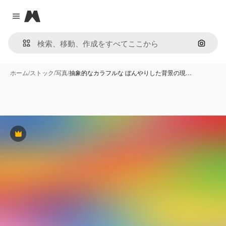
Magnific
Close menu
画像で
ホーム
/
ストック
/
写真
/
抽象的なカラフルな ぼんやりした背景の現…
Premium