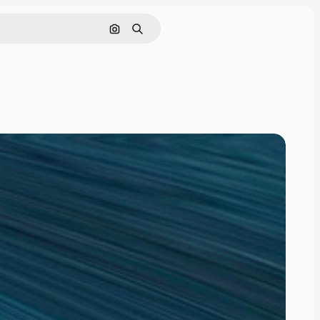
画像で検索
検索