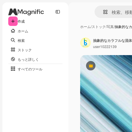
作成
ホーム
/
ストック
/
写真
/
抽象的なカ
ホーム
検索
抽象的なカラフルな流体
user10222139
ストック
もっと詳しく
Premium
すべてのツール