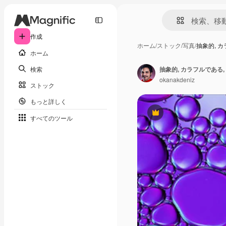
作成
ホーム
/
ストック
/
写真
/
抽象的, カ
ホーム
検索
okanakdeniz
ストック
もっと詳しく
Premium
すべてのツール