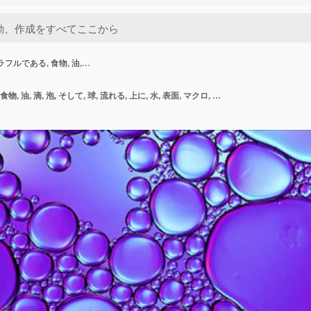
ラフルである, 食物, 油,…
抽象的, カラフルである, 食物, 油, 滴, 泡, そして, 球, 流れる, 上に, 水, 表面, マクロ, 写真