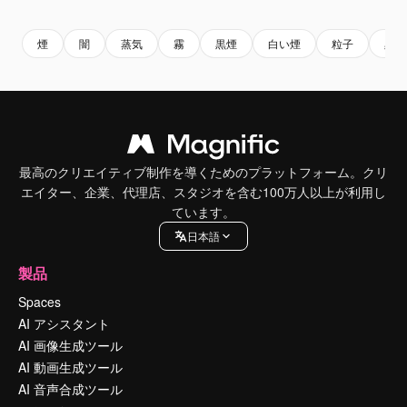
煙
闇
蒸気
霧
黒煙
白い煙
粒子
黒
最高のクリエイティブ制作を導くためのプラットフォーム。クリ
エイター、企業、代理店、スタジオを含む100万人以上が利用し
ています。
日本語
製品
Spaces
AI アシスタント
AI 画像生成ツール
AI 動画生成ツール
AI 音声合成ツール