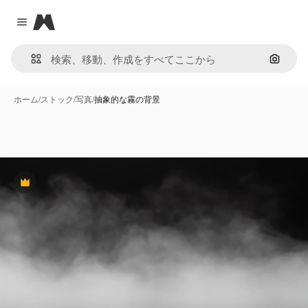
Magnific
Close menu
画像で
ホーム
/
ストック
/
写真
/
抽象的な霧の背景
Premium