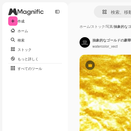
作成
ホーム
/
ストック
/
写真
/
抽象的な
ホーム
検索
抽象的なゴールドの豪華
watercolor_vect
ストック
もっと詳しく
Premium
すべてのツール