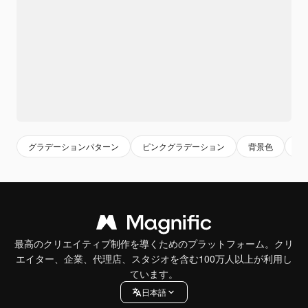
グラデーションパターン
ピンクグラデーション
背景色
柔
最高のクリエイティブ制作を導くためのプラットフォーム。クリ
エイター、企業、代理店、スタジオを含む100万人以上が利用し
ています。
日本語