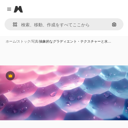
Magnific
Close menu
画像で
ホーム
/
ストック
/
写真
/
抽象的なグラディエント・テクスチャーと水…
Premium