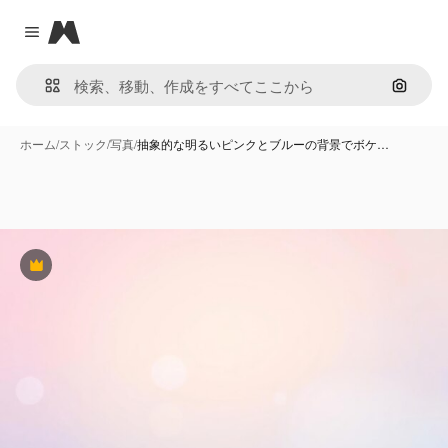
Magnific
Close menu
画像で
ホーム
/
ストック
/
写真
/
抽象的な明るいピンクとブルーの背景でボケ…
Premium