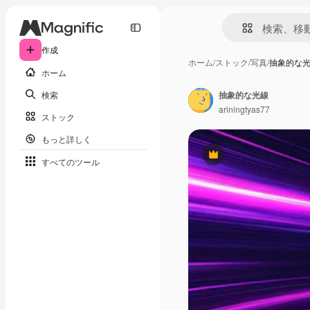
作成
ホーム
/
ストック
/
写真
/
抽象的な
ホーム
検索
抽象的な光線
ariningtyas77
ストック
もっと詳しく
Premium
すべてのツール