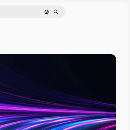
画像で検索
検索