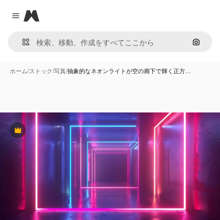
Magnific
Close menu
画像で
ホーム
/
ストック
/
写真
/
抽象的なネオンライトが空の廊下で輝く正方…
Premium