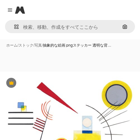
Magnific
Close menu
画像で
ホーム
/
ストック
/
写真
/
抽象的な絵画 pngステッカー 透明な背…
Premium