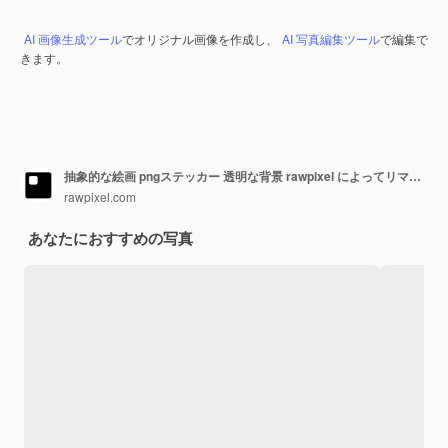
AI 画像生成ツール
でオリジナル画像を作成し、
AI 写真編集ツール
で編集で
きます。
抽象的な絵画 pngステッカー 透明な背景 rawpixel によってリマスターされた
rawpixel.com
あなたにおすすめの写真