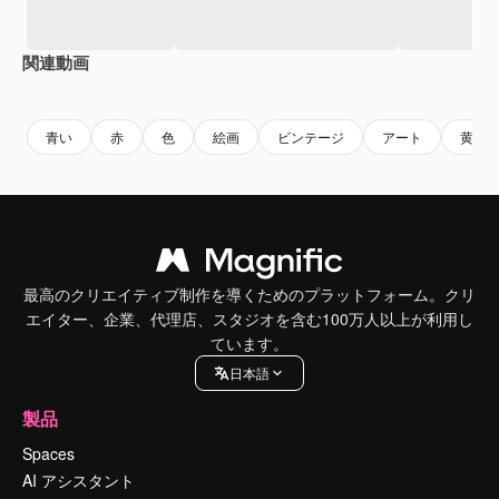
関連動画
Premium
Premium
AIによって生成されました。
Premium
Premium
青い
赤
色
絵画
ビンテージ
アート
黄色
最高のクリエイティブ制作を導くためのプラットフォーム。クリ
エイター、企業、代理店、スタジオを含む100万人以上が利用し
ています。
日本語
製品
Spaces
AI アシスタント