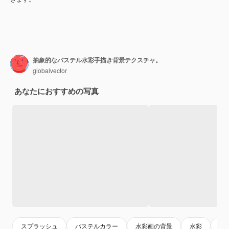
抽象的なパステル水彩手描き背景テクスチャ。
globalvector
あなたにおすすめの写真
スプラッシュ
パステルカラー
水彩画の背景
水彩
パ