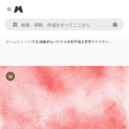
Magnific
Close menu
画像で
ホーム
/
ストック
/
写真
/
抽象的なパステル水彩手描き背景テクスチャ…
Premium