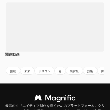
関連動画
Premium
Premium
Premium
Premium
接続
未来
ポリゴン
青
黒背景
技術
闇
最高のクリエイティブ制作を導くためのプラットフォーム。クリ