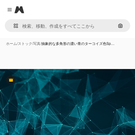
Magnific
Close menu
画像で
ホーム
/
ストック
/
写真
/
抽象的な多角形の濃い青のターコイズ色Sp…
Premium