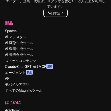
エイター、企業、代理店、スタジオを含む100万人以上が利用し
ています。
日本語
製品
Spaces
AI アシスタント
AI 画像生成ツール
AI 動画生成ツール
AI 音声合成ツール
ストックコンテンツ
Claude/ChatGPT向けMCP
新規
エージェント
新規
API
モバイルアプリ
すべてのMagnificツール
はじめに
Academy