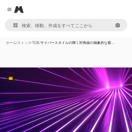
Magnific
Close menu
画像で
ホーム
/
ストック
/
写真
/
サイバースタイルの輝く対角線の抽象的な紫…
Premium