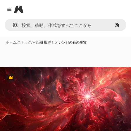
Magnific
Close menu
画像で
ホーム
/
ストック
/
写真
/
抽象 赤とオレンジの花の星雲
Premium