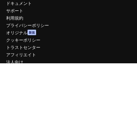
ドキュメント
サポート
利用規約
プライバシーポリシー
オリジナル
新規
クッキーポリシー
トラストセンター
アフィリエイト
法人向け
運営
料金
会社概要
Reviews
採用情報
検索トレンド
ブログ
イベント