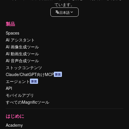
ています。
日本語
製品
Spaces
AI アシスタント
AI 画像生成ツール
AI 動画生成ツール
AI 音声合成ツール
ストックコンテンツ
Claude/ChatGPT向けMCP
新規
エージェント
新規
API
モバイルアプリ
すべてのMagnificツール
はじめに
Academy