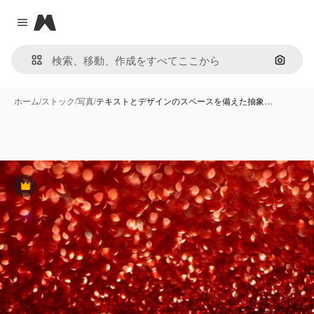
Magnific
Close menu
画像で
ホーム
/
ストック
/
写真
/
テキストとデザインのスペースを備えた抽象…
Premium