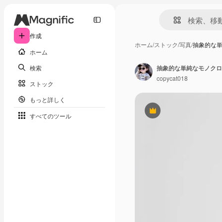
作成
ホーム
/
ストック
/
写真
/
抽象的な
ホーム
検索
抽象的な単純なモノクロ
copycat018
ストック
もっと詳しく
Premium
すべてのツール