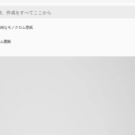
単純なモノクロム壁紙
ム壁紙