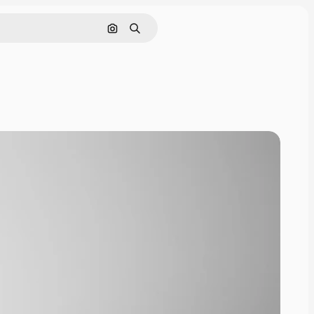
画像で検索
検索