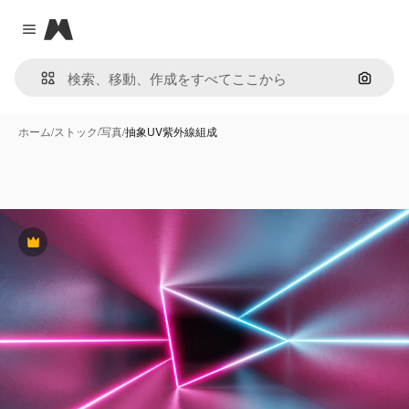
Magnific
Close menu
画像で
ホーム
/
ストック
/
写真
/
抽象UV紫外線組成
Premium