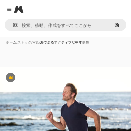
Magnific
Close menu
画像で
ホーム
/
ストック
/
写真
/
海で走るアクティブな中年男性
Premium