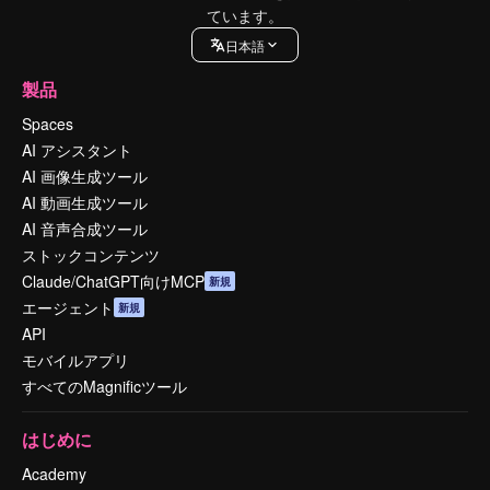
ています。
日本語
製品
Spaces
AI アシスタント
AI 画像生成ツール
AI 動画生成ツール
AI 音声合成ツール
ストックコンテンツ
Claude/ChatGPT向けMCP
新規
エージェント
新規
API
モバイルアプリ
すべてのMagnificツール
はじめに
Academy