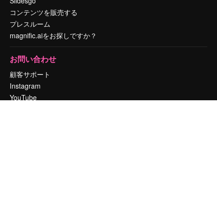
Slidesgo
コンテンツを販売する
プレスルーム
magnific.aiをお探しですか？
お問い合わせ
顧客サポート
Instagram
YouTube
LinkedIn
TikTok
Discord
X
Reddit
Copyright © 2010-
2026
Freepik Company S.L.U.
無断複写・転載を禁じま
す
.