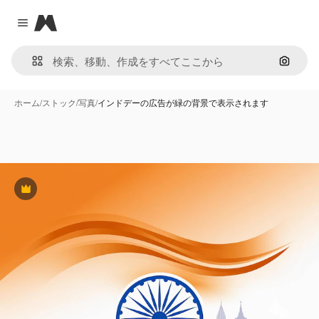
Magnific
Close menu
画像で
ホーム
/
ストック
/
写真
/
インドデーの広告が緑の背景で表示されます
Premium