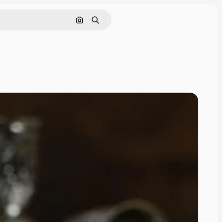
画像で検索
検索