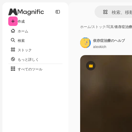
作成
ホーム
/
ストック
/
写真
/
依存症治
ホーム
検索
依存症治療のヘルプ
alexkich
ストック
もっと詳しく
Premium
すべてのツール